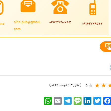
sina.pub@gmail.
04133250787
na@
09149724522
com
(امتیاز
4.3
توسط
24
نفر)
5
WhatsApp
Email
Telegram
Message
LinkedIn
Twitter
Faceboo