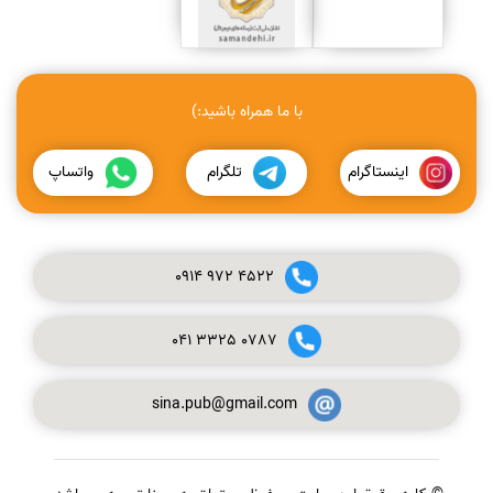
با ما همراه باشید:)
اینستاگرام
تلگرام
واتساپ
0914
972
4522
041
3325
0787
sina.pub@gmail.com