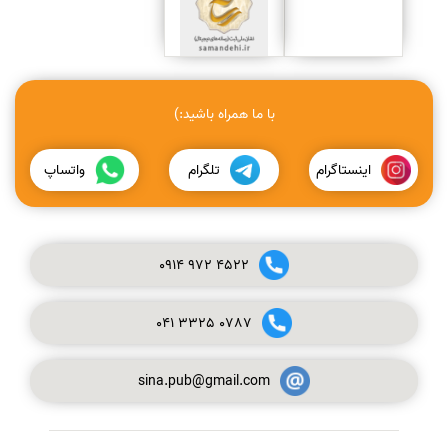
با ما همراه باشید:)
اینستاگرام
تلگرام
واتساپ
0914
972
4522
041
3325
0787
sina.pub@gmail.com