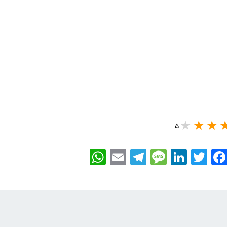
5
WhatsApp
Email
Telegram
Message
LinkedIn
Twitter
Faceboo