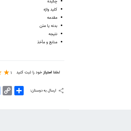
چكيده
كليد واژه
مقدمه
بدنه يا متن
نتيجه
منابع و مأخذ
لطفا
امتیاز
خود را ثبت کنید
1
اشتراک
Copy
k
ارسال به دوستان:
Link