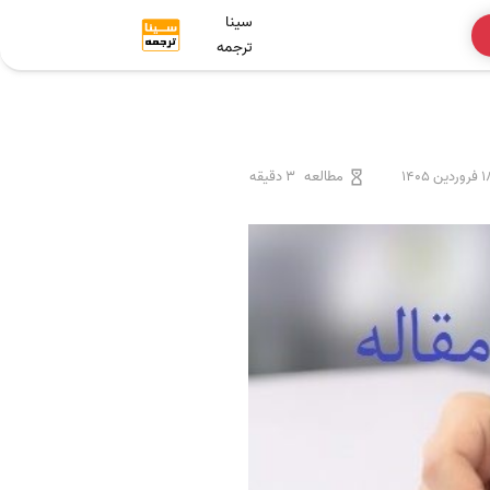
سینا
ترجمه
وردین 1405
مطالعه
3 دقیقه