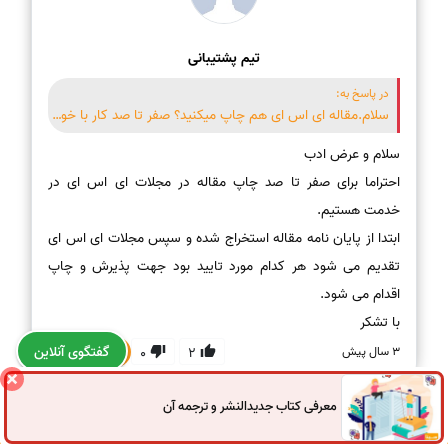
تیم پشتیبانی
در پاسخ به:
سلام.مقاله ای اس ای هم چاپ میکنید؟ صفر تا صد کار با خودتون باشه؟
احتراما برای صفر تا صد چاپ مقاله در مجلات ای اس ای در
ابتدا از پایان نامه مقاله استخراج شده و سپس مجلات ای اس ای
تقدیم می شود هر کدام مورد تایید بود جهت پذیرش و چاپ
با تشکر
پاسخ
گفتگوی آنلاین
3 سال پیش
0
2
معرفی کتاب جدیدالنشر و ترجمه آن
0914
972
4522
041
3325
0787