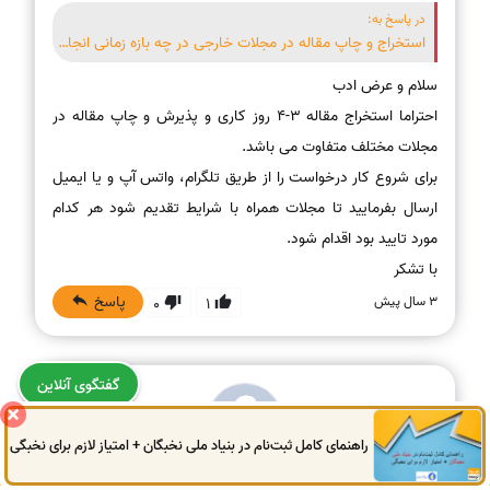
در پاسخ به:
استخراج و چاپ مقاله در مجلات خارجی در چه بازه زمانی انجام می گیرد؟
احتراما استخراج مقاله 3-4 روز کاری و پذیرش و چاپ مقاله در
برای شروع کار درخواست را از طریق تلگرام، واتس آپ و یا ایمیل
ارسال بفرمایید تا مجلات همراه با شرایط تقدیم شود هر کدام
با تشکر
پاسخ
3 سال پیش
0
1
گفتگوی آنلاین
راهنمای کامل ثبت‌نام در بنیاد ملی نخبگان + امتیاز لازم برای نخبگی
0914
972
4522
041
3325
0787