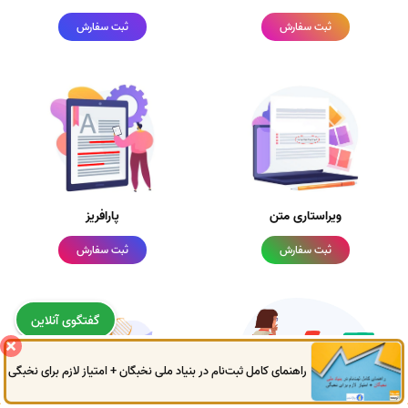
ثبت سفارش
ثبت سفارش
ویراستاری متن
پارافریز
ثبت سفارش
ثبت سفارش
گفتگوی آنلاین
راهنمای کامل ثبت‌نام در بنیاد ملی نخبگان + امتیاز لازم برای نخبگی
0914
972
4522
041
3325
0787