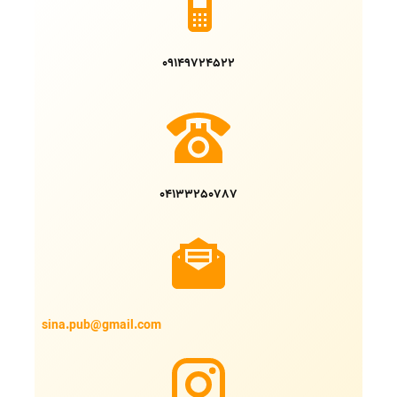
09149724522
04133250787
sina.pub@gmail.com