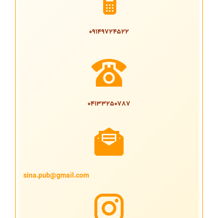
09149724522
04133250787
sina.pub@gmail.com