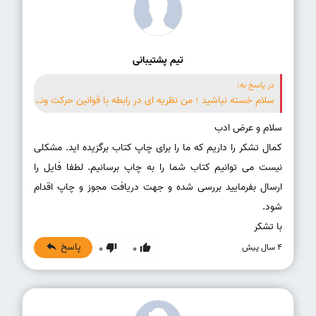
تیم پشتیبانی
در پاسخ به:
سلام خسته نباشید ؛ من نظریه ای در رابطه با قوانین حرکت ونظریات نسبیت ارائه داده ام .ایا میتوانم پیش از چاپ و نشر ان در قالب مقاله، ان را بصورت کتاب چاپ کنم یا نه بصورت کلی ایا هر مطلب علمی باید به تایید اساتید برسد تا بتوان ان را بصورت کتاب چاپ کرد؟ در مورد نظربه حقیر اساتید چندین سال است که سکوت کرده اند. تشکر از راهنماییتون
کمال تشکر را داریم که ما را برای چاپ کتاب برگزیده اید. مشکلی
نیست می توانیم کتاب شما را به چاپ برسانیم. لطفا فایل را
ارسال بفرمایید بررسی شده و جهت دریافت مجوز و چاپ اقدام
با تشکر
پاسخ
4 سال پیش
0
0