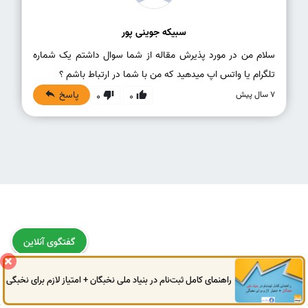
سبیکه جوینی پور
سلام من در مورد پذیرش مقاله از شما سوال داشتم یک شماره
تلگرام یا واتس اپ میدهید که من با شما در ارتباط باشم ؟
پاسخ
7 سال پیش
0
0
گفتگوی آنلاین
خدمات سینا ترجمه
راهنمای کامل ثبت‌نام در بنیاد ملی نخبگان + امتیاز لازم برای نخبگی
0914
972
4522
041
3325
0787