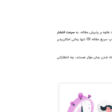
سرعت انتشار
نیز اهمیت زیادی می‌دهند؛ زیرا محدودیت زمانی برای دفاع، اپلای، ارتقای شغلی یا امتیازات پژوهشی دارند. با این حال، چاپ سریع مقاله ISI تنها زمانی امکان‌پذیر
یقاً به چه معناست، چه عواملی در کوتاه شدن زمان مؤثر هستند، چه انتظاراتی