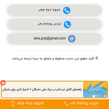
0914
972
4522
041
3325
0787
sina.pub@gmail.com
© کلیه حقوق این سایت محفوظ و متعلق به سینا ترجمه می‌باشد.
گفتگوی آنلاین
راهنمای کامل ثبت‌نام در بنیاد ملی نخبگان + امتیاز لازم برای نخبگی
0914
972
4522
041
3325
0787