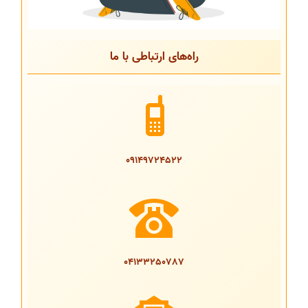
راه‌های ارتباطی با ما
09149724522
04133250787