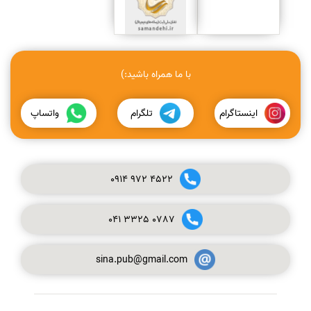
با ما همراه باشید:)
اینستاگرام
تلگرام
واتساپ
0914
972
4522
041
3325
0787
sina.pub@gmail.com