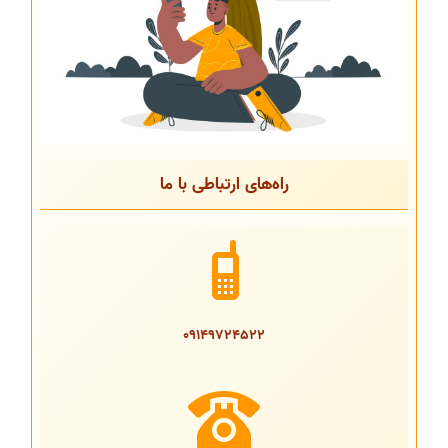
راه‌های ارتباطی با ما
09149724522