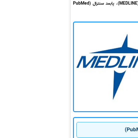
،
پابمد سنترال (PubMed