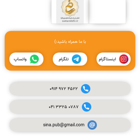
با ما همراه باشید:)
اینستاگرام
تلگرام
واتساپ
0914
972
4522
041
3325
0787
sina.pub@gmail.com