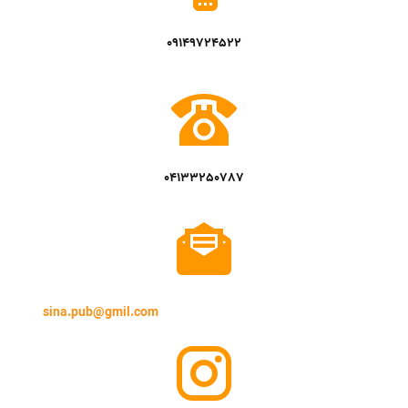
09149724522
04133250787
sina.pub@gmil.com