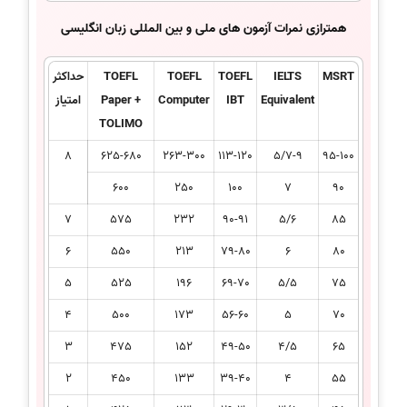
همترازی نمرات آزمون های ملی و بین المللی زبان انگلیسی
MSRT
IELTS
TOEFL
TOEFL
TOEFL
حداکثر
Equivalent
IBT
Computer
Paper +
امتیاز
TOLIMO
8
625-680
263-300
113-120
5/7-9
95-100
600
250
100
7
90
7
575
232
90-91
5/6
85
6
550
213
79-80
6
80
5
525
196
69-70
5/5
75
4
500
173
56-60
5
70
3
475
152
49-50
4/5
65
2
450
133
39-40
4
55