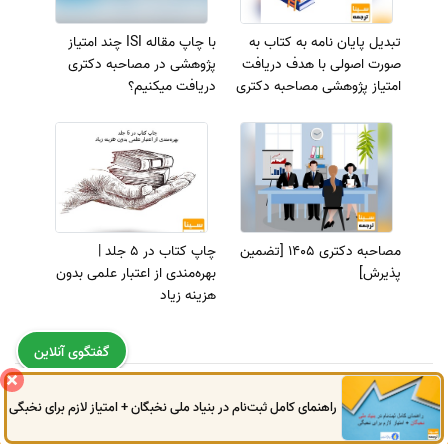
تبدیل پایان نامه به کتاب به
با چاپ مقاله ISI چند امتیاز
صورت اصولی با هدف دریافت
پژوهشی در مصاحبه دکتری
امتیاز پژوهشی مصاحبه دکتری
دریافت میکنیم؟
مصاحبه دکتری 1405 [تضمین
چاپ کتاب در 5 جلد |
پذیرش]
بهره‌مندی از اعتبار علمی بدون
هزینه زیاد
گفتگوی آنلاین
راهنمای کامل ثبت‌نام در بنیاد ملی نخبگان + امتیاز لازم برای نخبگی
0914
972
4522
041
3325
0787