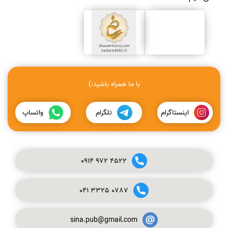
با ما همراه باشید:)
اینستاگرام
تلگرام
واتساپ
0914
972
4522
041
3325
0787
sina.pub@gmail.com