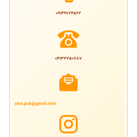
09149724522
04133250787
sina.pub@gmail.com