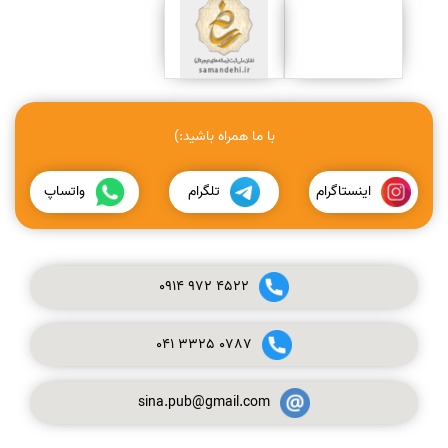
با ما همراه باشید:)
اینستاگرام
تلگرام
واتساپ
0914
972
4522
041
3325
0787
sina.pub@gmail.com