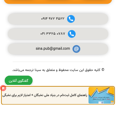
0914
972
4522
041
3325
0787
sina.pub@gmail.com
© کلیه حقوق این سایت محفوظ و متعلق به سینا ترجمه می‌باشد.
گفتگوی آنلاین
راهنمای کامل ثبت‌نام در بنیاد ملی نخبگان + امتیاز لازم برای نخبگی
0914
972
4522
041
3325
0787