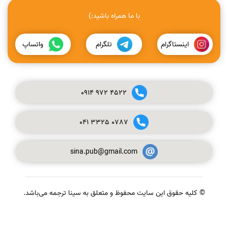
با ما همراه باشید:)
اینستاگرام
تلگرام
واتساپ
0914
972
4522
041
3325
0787
sina.pub@gmail.com
© کلیه حقوق این سایت محفوظ و متعلق به سینا ترجمه می‌باشد.