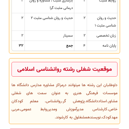
روابط مثبت
2
بازسازی مثبت ، مشاوره و روان
2
درمانی مثبت گرا
حدیث و روان
2
حدیث و روان شناسی مثبت 2
2
شناسی مثبت 1
زبان تخصصی
2
سمینار
2
پایان نامه
4
جمع
32
موقعیت شغلی رشته روانشناسی اسلامی
داوطلبان این رشته ها میتوانند درمراکز مشاوره مدارس دانشگاه ها
موسسات فرهنگی هنری به عنوان سمت های شغلی
مشاور.استاددانشگاه.پژوهش گر.روانشناس. معلم کودکان
خاص.کارشناس مدیرآموزش ومدیرروابط عمومی.مربی
مهدکودک.نویسندهمشغلول به کارشوند.