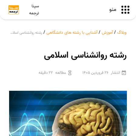
سینا
منو
ترجمه
وبلاگ
/
آموزش
/
آشنایی با رشته های دانشگاهی
/
رشته روانشناسی اسلامی
رشته روانشناسی اسلامی
انتشار
26 فروردین 1405
مطالعه
22 دقیقه