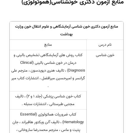
منابع آزمون دکتری خونشناسی(هموتولوژی)
منابع آزمون دکتری خون شناسی آزمایشگاهی و علوم انتقال خون وزارت
بهداشت
نام درس
منابع
خون شناسی
کتاب روش های آزمایشگاهی تشخیص بالینی و
درمان در خون شناسی بالینی (Clinical
Diagnosis) ، تالیف هنری دیویدسون ، مترجم علی
گرانسر و امیرحسین میرافضل ، انتشارات کتاب میر
.
کتاب خون شناسی پزشکی (جلد ۱ و ۲) ، تالیف
مجتبی طبرستانی ، انتشارات سنبله .
کتاب ضروریات هماتولوژی (Essential
Hematology) ، تالیف آلن ویکتور هافبراند ، جان
پتیت و ماس ، مترجم محمدرضا ساروخانی ،