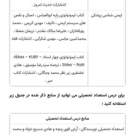
انتشارات حدیث امروز .
ایمنی شناسی پزشکی
کتاب ایمونولوژی پایه ابوالعباس ، اعمال و نقص
های سیستم ایمنی ، تالیف : مهدی کریمی ، محمد
پورفخاران ، علیرضا سالک مقدم ، نریمان مصفا ،
محمدامین عباسی ، مهدی شکرآبی ، انتشارات فقه
.
کتاب ایمونولوژی چهار استاد Abbas – KUBY –
Stites – Roitt ، ترجمه سیدرضا موسوی ، هادی
غضنفری زیر نظر محمد وجگانی ، انتشارات کتاب
میر .
برای درس استعداد تحصیلی می توانید از منابع ذکر شده در جدول زیر
استفاده کنید :
منابع درس استعداد تحصیلی
استعداد تحصیلی نویسندگان : آرش قوی پنجه و هادی مسیح خواه و محمد