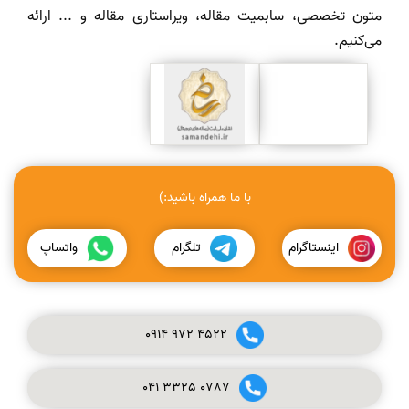
متون تخصصی، سابمیت مقاله، ویراستاری مقاله و ... ارائه
می‌کنیم.
با ما همراه باشید:)
اینستاگرام
تلگرام
واتساپ
0914
972
4522
041
3325
0787