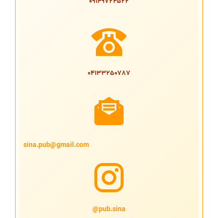
09149724522
04133250787
sina.pub@gmail.com
pub.sina@