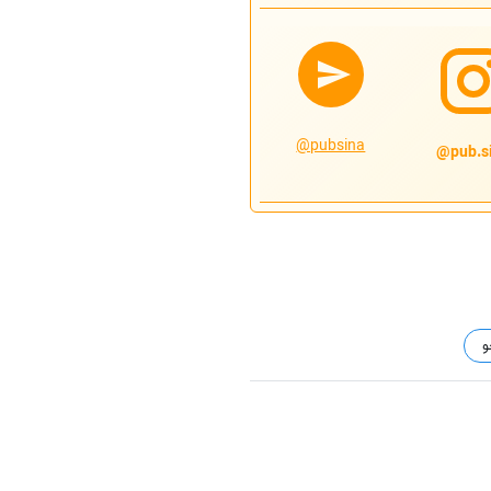
@pubsina
pub.si
جو