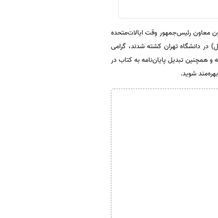
رد نیکسون معاون رئیس‌جمهور وقت ایالات‌متحده
تانیا، در تاریخ 16 آذر 1332 (حدود چهار ماه پس از کودتای 28 مرداد همان سال) در دانشگاه تهران کشته شدند، گرامی
ه و همچنین تبدیل پایان‌نامه به کتاب در
هره‌مند شوید.