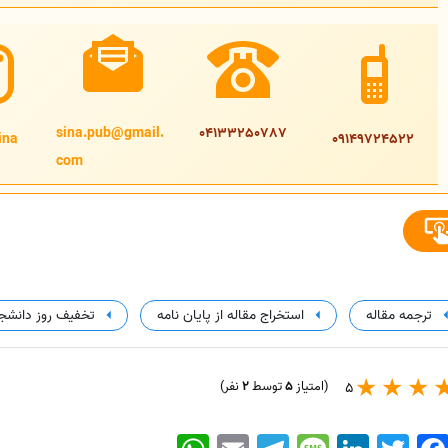
sina.pub@gmail.
04133250787
na@
09149724522
com
ترجمه مقاله
استخراج مقاله از پایان نامه
تخفیف روز دانش
(امتیاز
5
توسط
2
نفر)
5
WhatsApp
Email
Telegram
Message
LinkedIn
Twitter
Faceboo