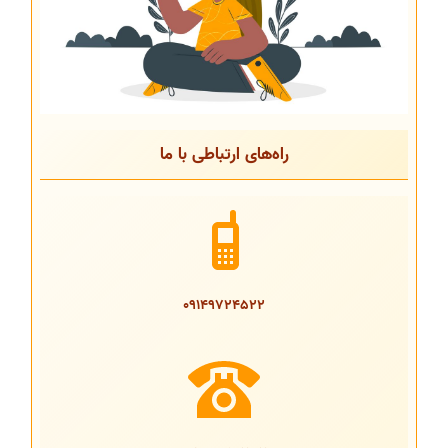
راه‌های ارتباطی با ما
09149724522