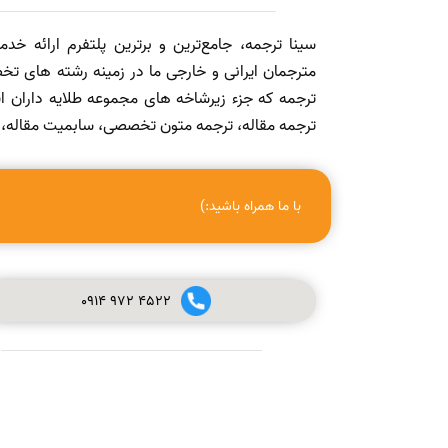
سینا ترجمه، جامع‌ترین و برترین پلتفرم ارائه خد
مترجمان ایرانی و خارجی ما در زمینه رشته های تخص
ترجمه که جزء زیرشاخه های مجموعه طلایه داران
ترجمه مقاله، ترجمه متون تخصصی، سابمیت مقاله، ویرا
با ما همراه باشید:)
0914
972
4522
صفر تا صد چاپ مقاله در مجله (ISI, SCOPUS, ISC, PUBMED و
علمی پژوهشی معتبر) + ویدئو آموزشی