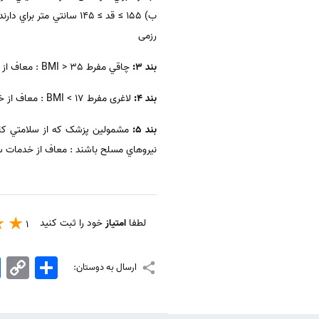
رزمی
بند 3:
چاقي مفرط BMI > 35 : معاف از خدمات رزمی
بند 4:
لاغری مفرط BMI < 17 : معاف از خدمات رزمي
بند 5:
مشمولين پزشک که از سلامتي کام
نيروهاي مسلح باشند : معاف از خدمات 
لطفا
امتیاز
خود را ثبت کنید
1
اشتراک
Copy
k
ارسال به دوستان:
Link