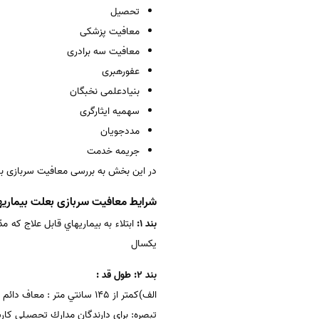
تحصیل
معافیت پزشکی
معافیت سه برادری
عفورهبری
بنیادعلمی نخبگان
سهمیه ایثارگری
مددجویان
جریمه خدمت
در این بخش به بررسی معافیت سربازی ب
شرایط معافیت سربازی بعلت بیماری
بند 1:
ابتلاء به بيماريهاي قابل علاج كه 
يكسال
بند 2: طول قد :
الف)كمتر از 145 سانتي متر : معاف دائم
تبصره: براي دارندگان مدارك تحصيلي كارشناسي و با