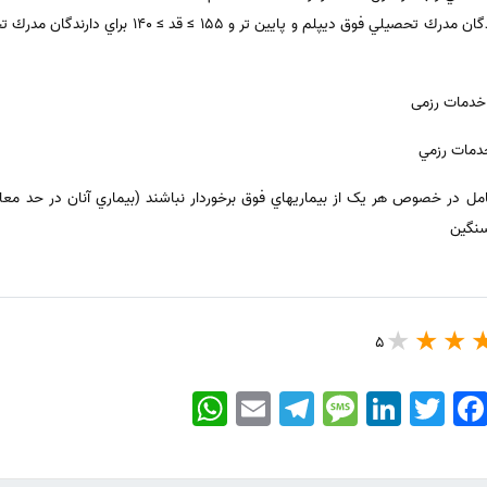
ب) 155 ≥ قد ≥ 145 سانتي متر براي دارندگان مدرك تحصيلي
ل در خصوص هر يک از بيماريهاي فوق برخوردار نباشند (بيماري آنان در حد معاف
سنگين
5
WhatsApp
Email
Telegram
Message
LinkedIn
Twitter
Faceboo