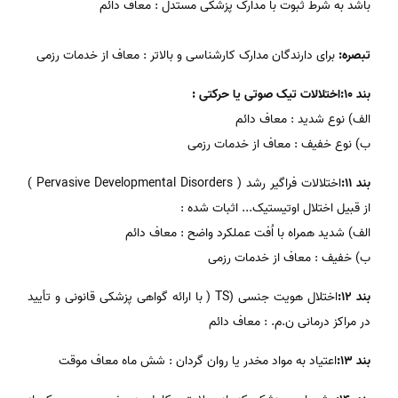
باشد به شرط ثبوت با مدارک پزشکی مستدل : معاف دائم
تبصره:
برای دارندگان مدارک کارشناسی و بالاتر : معاف از خدمات رزمی
بند 10:اختلالات تیک صوتی یا حرکتی :
الف) نوع شدید : معاف دائم
ب) نوع خفیف : معاف از خدمات رزمی
بند 11:
اختلالات فراگیر رشد ( Pervasive Developmental Disorders )
از قبیل اختلال اوتیستیک... اثبات شده :
الف) شدید همراه با اُفت عملکرد واضح : معاف دائم
ب) خفیف : معاف از خدمات رزمی
بند 12:
اختلال هویت جنسی (TS ( با ارائه گواهی پزشکی قانونی و تأیید
در مراکز درمانی ن.م. : معاف دائم
بند 13:
اعتیاد به مواد مخدر یا روان گردان : شش ماه معاف موقت