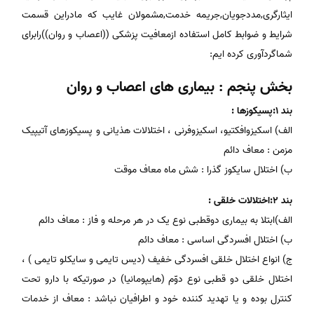
ایثارگری,مددجویان,جریمه خدمت,مشمولان غایب که مادراین قسمت
شرایط و ضوابط کامل استفاده ازمعافیت پزشکی ((اعصاب و روان))رابرای
شماگردآوری کرده ایم:
بخش پنجم : بیماری های اعصاب و روان
بند 1:پسیکوزها :
الف) اسکیزوافکتیو، اسکیزوفرنی ، اختلالات هذیانی و پسیکوزهای آتیپیک
مزمن : معاف دائم
ب) اختلال سایکوز گذرا : شش ماه معاف موقت
بند 2:اختلالات خلقی :
الف)ابتلا به بیماری دوقطبی نوع یک در هر مرحله و فاز : معاف دائم
ب) اختلال افسردگی اساسی : معاف دائم
ج) انواع اختلال خلقی افسردگی خفیف (دیس تایمی و سایکلو تایمی ) ،
اختلال خلقی دو قطبی نوع دوّم (هایپومانیا) در صورتیکه با دارو تحت
کنترل بوده و یا تهدید کننده خود و اطرافیان نباشد : معاف از خدمات