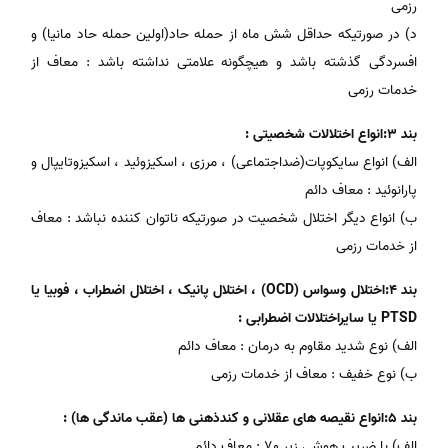
رزمی
د) در صورتیکه حداقل شش ماه از حمله حاد(اولین حمله حاد مانیا) و
افسردگی گذشته باشد و هیچگونه علامتی نداشته باشد : معاف از
خدمات رزمی
بند 3:انواع اختلالات شخصیتی :
الف) انواع سایکوپات(ضداجتماعی) ، مرزی ، اسکیزوئید ، اسکیزوتایپال و
پارانوئید : معاف دائم
ب) انواع دیگر اختلال شخصیت در صورتیکه ناتوان کننده نباشد : معاف
از خدمات رزمی
بند 4:اختلال وسواس (OCD) ، اختلال پانیک ، اختلال اضطراب ، فوبیا یا
PTSD یا سایراختلالات اضطرابی :
الف) نوع شدید مقاوم به درمان : معاف دائم
ب) نوع خفیف : معاف از خدمات رزمی
بند 5:انواع نقیصه های عقلانی و کندذهنی ها (عقب ماندگی ها) :
الف) با ضریب هوشی زیر 70 : معاف دائم