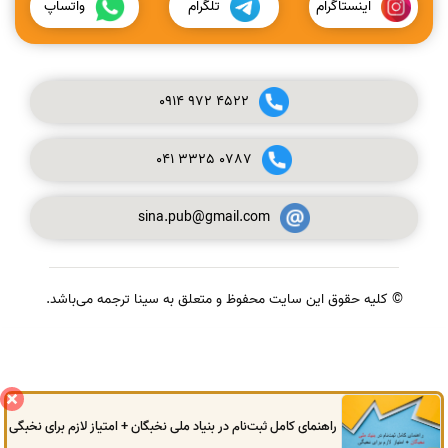
اینستاگرام
تلگرام
واتساپ
0914
972
4522
041
3325
0787
sina.pub@gmail.com
© کلیه حقوق این سایت محفوظ و متعلق به سینا ترجمه می‌باشد.
گفتگوی آنلاین
راهنمای کامل ثبت‌نام در بنیاد ملی نخبگان + امتیاز لازم برای نخبگی