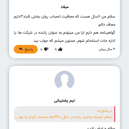
میلاد
سلام من 6سال هست که معافیت اعصاب روان بخش 5بند3دارم
گواهینامه هم دارم ایا من میتونم به عنوان راننده در شرکت ها یا
اداره جات استخدام شوم. ممنون میشم که جواب بید.
پاسخ
4 سال پیش
2
9
تیم پشتیبانی
در پاسخ به:
سلام خسته نباشید بنده در سال 9410ماه خدمت کردم به بعد معاف پزشکی بخش 5بند1شدم آیا گواهی نامه میتونم بگیرم . چون هیچ مشکلی ندارم.