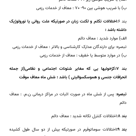
ب) با ضریب هوشی بین 90- 70 : معاف از خدمات رزمی
بند 6:
اختلالات تکلم و لکنت زبان در صورتیکه علت روانی یا نورولوژیک
داشته باشد :
الف) موارد شدید : معاف دائم
تبصره: برای دارندگان مدارک کارشناسی و بالاتر : معاف از خدمات رزمی
ب) در موارد متوسط یا خفیف : معاف از خدمات رزمی
بند 7:کژخوئیها یی که مغایر شئونات اجتماعی و نظامی(از جمله
انحرافات جنسی و هموسکسوالیتی ) باشد : شش ماه معاف موقت
تبصره
: پس از شش ماه در صورت اثبات در مراکز درمانی ن.م. : معاف
دائم
بند 8
:اختلالات کنترل تکانه شدید : معاف دائم
بند 9:
اختلالات سوماتوفرم در صورتیکه بیش از دو سال طول کشیده