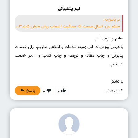
تیم پشتیبانی
در پاسخ به:
سلام من 6سال هست که معافیت اعصاب روان بخش 5بند3دارم معاف دائم گواهینامه هم دارم ایا من میتونم به عنوان راننده در شرکت ها یا اداره جات استخدام شوم. ممنون میشم که جواب بید.
با عرض پوزش در این زمینه خدمات و اطلاعی نداریم. برای خدمات
پذیرش و چاپ مقاله و ترجمه و چاپ کتاب و ...در خدمت
با تشکر
پاسخ
4 سال پیش
0
0