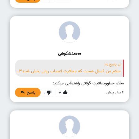
محمدشکوهی
در پاسخ به:
سلام من 6سال هست که معافیت اعصاب روان بخش 5بند3دارم معاف دائم گواهینامه هم دارم ایا من میتونم به عنوان راننده در شرکت ها یا اداره جات استخدام شوم. ممنون میشم که جواب بید.
سلام چطورمعافیت گرفتی راهنمایی میکنید
پاسخ
4 سال پیش
0
3