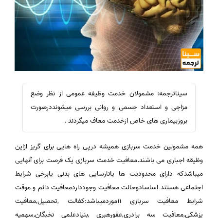
سیناترجمه: مشمولان خدمت وظیفه عمومی از نظر وضع
مزاجی و استعداد جسمی و روانی بررسی میشونددرصورت
بروزبیماری های خاص ازخدمت معاف میگردند .
همه مشمولین خدمت سربازی همیشه درپی راه هایی برای گریز ازاین
وظیقه اجباری می باشند.معافیت خدمت سربازی یک فرصت برای آنهایی
میباشدکه دارای محدودیت ها یانارسایی های بدنی یابرخی شرایط
اجتماعی هستند اساسادوحالت معافیت وجودداردمعافیت دائم و موقت
شرایط معافیت سربازی 11موردمیباشد:کفالت ,تحصیل,معافیت
پزشکی,معافیت سه برادری,عفورهبری ,بنیادعلمی نخبگان,سهمیه