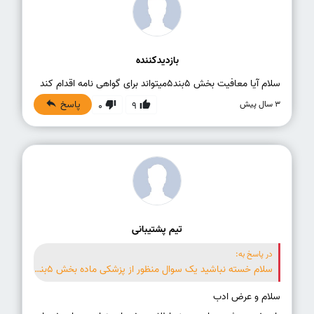
بازدیدکننده
سلام آیا معافیت بخش ۵بند۵میتواند برای گواهی نامه اقدام کند
پاسخ
3 سال پیش
0
9
تیم پشتیبانی
در پاسخ به:
سلام خسته نباشید یک سوال منظور از پزشکی ماده بخش ۵بند ۲چی هست و چه مشکلی دارند ؟؟ چه نوع بیماری میشود و منظور چیه ممنون میشم پاسخ بدهید🙏