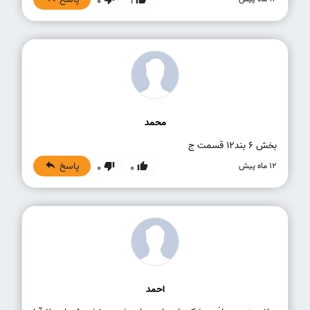
0
1
محمد
بخش ۶ بند۱۲ قسمت ج
پاسخ
12 ماه پیش
0
0
احمد