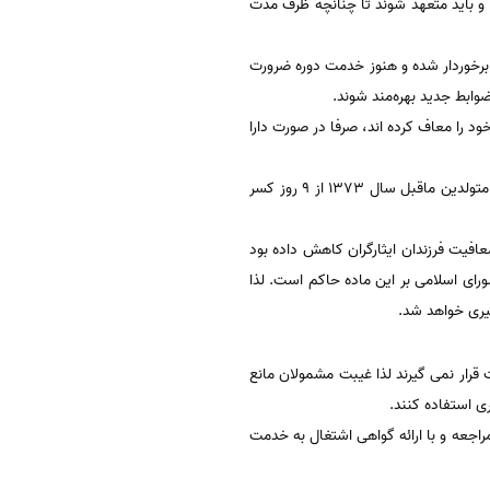
 و باید متعهد شوند تا چنانچه ظرف مدت
دگی یا یک درصد جانبازی) برخوردار شده و هنوز خدمت دوره ضرورت
ضوابط جدید بهره‌مند شوند.
ا 24 ماه آزادگی، یک یا بیش از یک فرزند خود را معاف کرده اند، صرفا در صورت دارا
از تاریخ 18/ 9/ 1396 کسر خدمت ایثارگری صرفا در چارچوب مقررات جدید بوده و سایر مقررات قبلی از جمله بهره‌مندی متولدین ماقبل سال 1373 از 9 روز کسر
 برای معافیت فرزندان ایثارگران کاهش داده بود
 مجلس شورای اسلامی بر این ماده حاکم است. لذا
یری خواهد شد.
 قالب معافیت کفالت قرار نمی گیرند لذا غیبت مشمولان مانع
راجعه و با ارائه گواهی اشتغال به خدمت