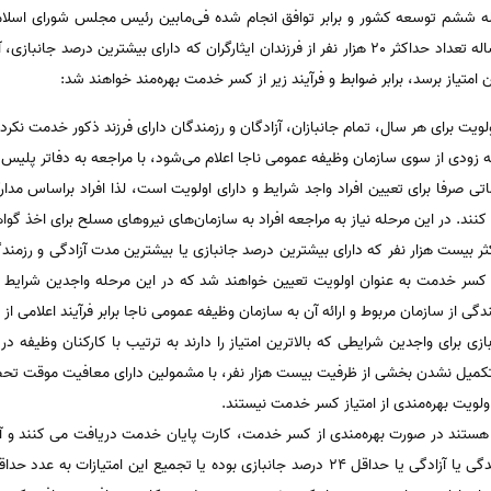
 ماده 88 قانون پنج‌ساله ششم توسعه کشور و برابر توافق انجام شده فی‌مابین رئیس مجلس شور
طول برنامه پنج‌ساله ششم توسعه، هر ساله تعداد حداکثر 20 هزار نفر از فرزندان ایثارگران که دارای 
ن امتیاز برسد، برابر ضوابط و فرآیند زیر از کسر خدمت بهره‌مند خواهند شد:
ولویت برای هر سال، تمام جانبازان، آزادگان و رزمندگان دارای فرزند ذکور خدمت نک
ز سوی سازمان وظیفه عمومی ناجا اعلام می‌شود، با مراجعه به دفاتر پلیس + 10 نسبت به ثبت‌نام اقدام کن
اتی صرفا برای تعیین افراد واجد شرایط و دارای اولویت است، لذا افراد براساس م
نند. در این مرحله نیاز به مراجعه افراد به سازمان‌های نیروهای مسلح برای اخذ گوا
ر بیست هزار نفر که دارای بیشترین درصد جانبازی یا بیشترین مدت آزادگی و رزمندگ
افت کسر خدمت به عنوان اولویت تعیین خواهند شد که در این مرحله واجدین شرایط
ندگی از سازمان مربوط و ارائه آن به سازمان وظیفه عمومی ناجا برابر فرآیند اعلامی ا
زی برای واجدین شرایطی که بالاترین امتیاز را دارند به ترتیب با کارکنان وظیف
 تکمیل نشدن بخشی از ظرفیت بیست هزار نفر، با مشمولین دارای معافیت موقت تح
ولویت بهره‌مندی از امتیاز کسر خدمت نیستند.
هستند در صورت بهره‌مندی از کسر خدمت، کارت پایان خدمت دریافت می‌ کنند و آ