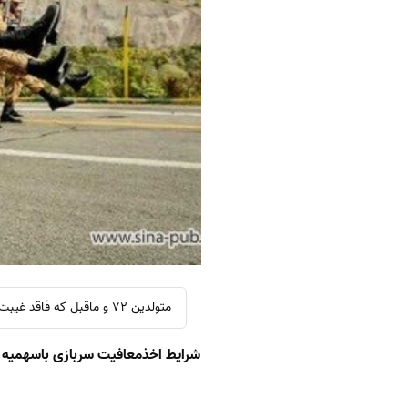
متولدین 72 و ماقبل که فاقد غیبت سربازی هستند، می توانند از کسرخدمت ایثارگری استفاده کنند.
شرایط اخذمعافیت سربازی باسهمیه ا