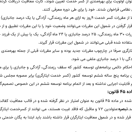
 عنوان اولویت برای بهره‌مندی از کسر خدمت تعیین شوند، کارت معافیت دریافت کرده
مشمولین متولد 1372 به قبل که قبلا از مقررات کسر خدمت 9روز به ازای هر ماه رزمندگی، آزا
 قرار گرفتن در شمول این مقررات می‌توانند وضعیت خود را با این مقررات تطبیق و از 
آن دسته از ایثارگرانی که براساس مقررات 30 ماه رزمندگی، 25 درصد جانبازی ی
ستفاده شده‌ قبلی می‌توانند در شمول این مقررات قرار گیرند.
غی می‌ شود.
بصره 2 ماده 33 قانون احکام دائمی برنامه‌های توسعه کشور که سقف رزمندگی، آزادگی و جانبازی را
ل اینکه بند «د» ماده 88 قانون برنامه پنج ساله ششم توسعه کشور (کسر خدمت ایثارگری) برابر مصوبه
م قابلیت اجرایی نداشته و بعد از اتمام برنامه توسعه ششم در این خصوص تصمیم‌گ
نون:
با توجه به این که معافیت های ذکر شده در ماده 45 قانون به عنوان امتیاز در نظر گرفته شده و در
د.
تبصره
:متولدین 72 و ماقبل که فاقد غیبت هستند، می توانند از کسرخدمت ایثارگری استفاده کنند.
 شده و در شمول معافیت ایثارگران قرار داشته باشند باید ابتدا به یگان خدمتی م