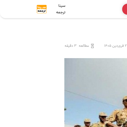
سینا
ترجمه
دین 1405
مطالعه
3 دقیقه