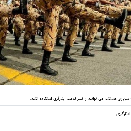
یثارگری