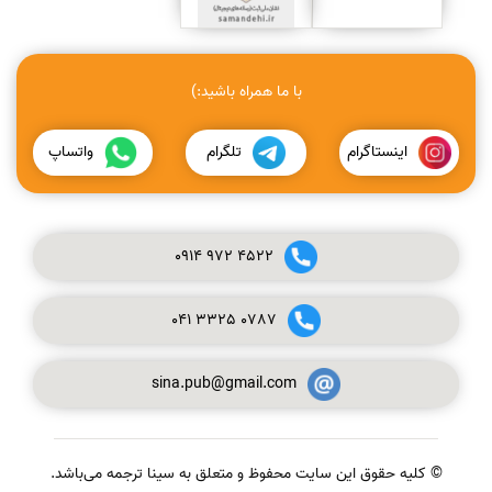
با ما همراه باشید:)
اینستاگرام
تلگرام
واتساپ
0914
972
4522
041
3325
0787
sina.pub@gmail.com
© کلیه حقوق این سایت محفوظ و متعلق به سینا ترجمه می‌باشد.