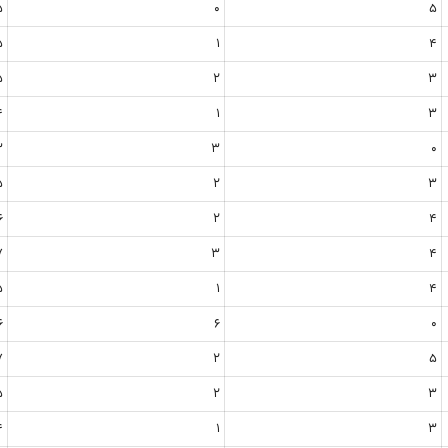
5
0
5
5
1
4
5
2
3
4
1
3
3
3
0
5
2
3
6
2
4
7
3
4
5
1
4
6
6
0
7
2
5
5
2
3
4
1
3