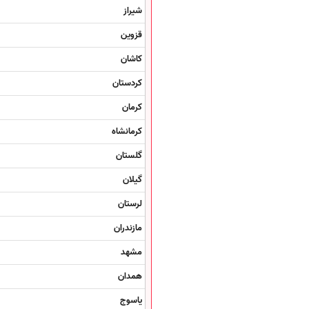
شیراز
قزوین
کاشان
کردستان
کرمان
کرمانشاه
گلستان
گیلان
لرستان
مازندران
مشهد
همدان
یاسوج