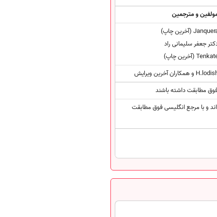
ولفین و مترجمین
Janque (آخرین چاپ)
کتر جعفر سلیمانی راد
Tenka (آخرین چاپ)
H.lodi و همکاران آخرین ویرایش
یده اند و با مرجع انگلیسی فوق مطابقت