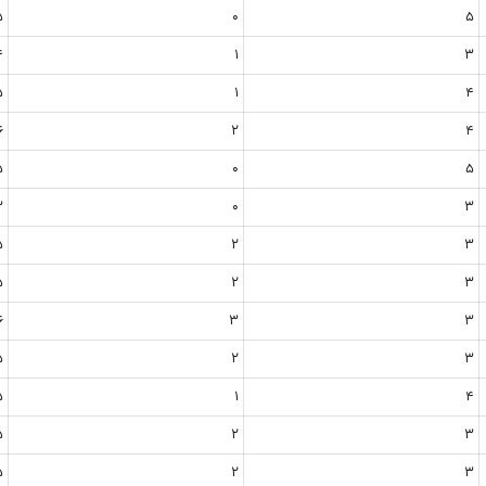
5
0
5
4
1
3
5
1
4
6
2
4
5
0
5
3
0
3
5
2
3
5
2
3
6
3
3
5
2
3
5
1
4
5
2
3
5
2
3