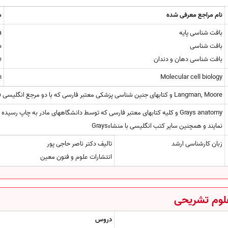
نام مراجع معرفی شده
م
بافت شناسی پایه
ra
بافت شناسی
د
بافت شناسی دهان و دندان
te
Molecular cell biology
sh
Langman, Moore و کتابهای جنین شناسی پزشکی معتبر فارسی که با دو مرجع انگلیسی فوق مطابقت داشته باشند
Grays anatomy و کلیه کتابهای معتبر فارسی که توسط دانشگاههای مادر به چاپ رس
نمایند و همچنین سایر کتب انگلیسی با منشاءGrays
زبان کارشناسی ارشد
تالیف دکتر ناصر حاجی پور
انتشارات علوم و فنون معین
لوم تشریحی
دروس