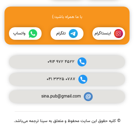
با ما همراه باشید:)
اینستاگرام
تلگرام
واتساپ
0914
972
4522
041
3325
0787
sina.pub@gmail.com
© کلیه حقوق این سایت محفوظ و متعلق به سینا ترجمه می‌باشد.