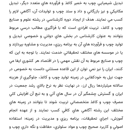
تبديل شيميايي چوب به خمير کاغذ و فرآورده هاي متعدد ديگر، تبديل
مکانيکي و نيز بازرگاني و داد و ستد چوب و توليدات آن، آگاهي لازم را
کسب مي نمايند. هدف از ايجاد دوره کارشناسي در رشته علوم و صنايع
چوب و کاغذ، تربيت افرادي است که با فراگيري مطالب درسي مربوط
بتوانند به عنوان کارشناس در بخش هاي دولتي و خصوصي تبديل و
توليد چوب و فرآورده هاي آن به برنامه ريزي، مديريت و مشاوره بپردازند و
يا در موسسه هاي مختلف تحقيقاتي خدمت نمايند. با توجه به اين که
چوب و صنايع مربوط به آن نقش مهمي را در اقتصاد هر کشوري ايفا مي
کنند، ايران را نيز نمي توان از اين قاعده مستثني دانست به خصوص در
جهت نيل به خودکفايي در زمينه توليد چوب و کاغذ، جلوگيري از هزينه
سالانه ميلياردها ريال ارز، در نهايت نظر به نرخ بالاي رشد جمعيت در
ايران و گسترش چشمگير آن در سال هاي آتي و به تبع آن افزايش کلي
مصرف چوب و کاغذ متخصصاني تربيت شوند تا بتوانند در زمينه هاي
مختلف اين رشته آگاهي هاي کافي کسب نمايند و از عهده انجام
آموزش، اجراي تحقيقات، برنامه ريزي و مديريت در زمينه: استفاده
اصولي و کاربرد صحيح چوب و مواد سلولزي، حفاظت و نگه داري چوب و