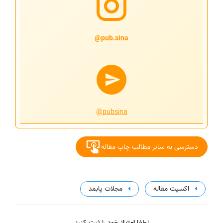
pub.sina@
@pubsina
دسترسی به سایر مطالب چاپ مقاله
اکسپت مقاله
مجلات پابمد
لطفا
امتیاز
خود را ثبت کنید