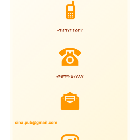
09149724522
04133250787
sina.pub@gmail.com