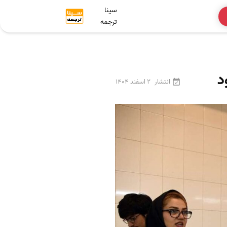
سینا
ترجمه
د
انتشار
2 اسفند 1404