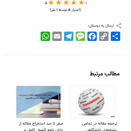
5
1
(امتیاز
5
توسط
1
نفر)
ارسال به دوستان:
اشتراک
Copy
Facebook
Message
Telegram
Email
WhatsApp
Link
مطالب مرتبط
ترجمه مقاله در تمامی
صفر تا صد استخراج مقاله از
رشته‌های دانشگاهی
پایان نامه (اصول کامل و