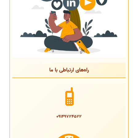
راه‌های ارتباطی با ما
09149724522