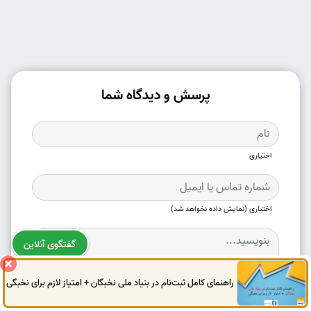
پرسش و دیدگاه شما
اختیاری
اختیاری (نمایش داده نخواهد شد)
گفتگوی آنلاین
راهنمای کامل ثبت‌نام در بنیاد ملی نخبگان + امتیاز لازم برای نخبگی
0914
972
4522
041
3325
0787