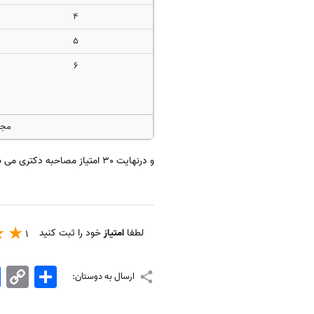
4
5
6
مجم
و درنهایت 30 امتیاز مصاحبه دکتری می باشد که توسط اساتید و داوران و بر اساس معیار های خود آن ها داده می شود.
لطفا
امتیاز
خود را ثبت کنید
1
اشتراک
Copy
k
ارسال به دوستان:
Link