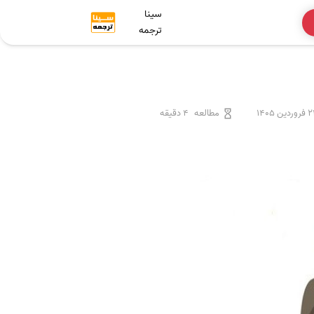
سینا
ترجمه
ردین 1405
مطالعه
4 دقیقه