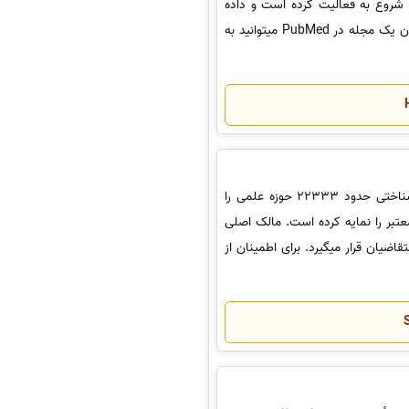
P برای اولین بار در سال 1996 به طور رسمی شروع به فعالیت کرده است و داده
هایش را به طور رایگان در اختیار جهانیان قرار میدهد. برای اطمینان از نمایه بودن یک مجله در PubMed میتوانید به
مؤسسه اسکوپوس یک پایگاه استنادی بسیار معتبر است که اطلاعات کتاب شناختی حدود 22333 حوزه علمی را
خود دارد. هم اکنون این پایگاه حدود 23333 مجله معتبر را نمایه کرده است. مالک اصلی
اضیان قرار میگیرد. برای اطمینان از