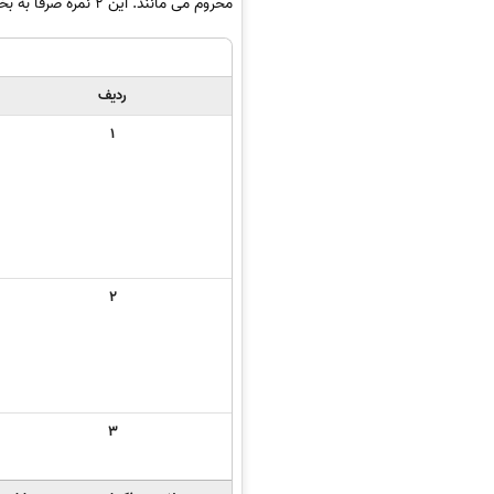
محروم می مانند. این 2 نمره صرفا به بخش پژوهشی دانشجو مرتبط می باشد یعنی پژوهش هایی را که در قالب مقاله به چاپ رسانده است.
ردیف
1
2
3