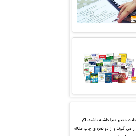
ات معتبر دنیا داشته باشند. اگر
دانشجویان اقدام به چاپ مقاله نکنند؛ در صورت قابل قبول بودن محتوا، اطلاعات و نحوه ی ارائه ی پایان نامه، نمره 18 از 20 را می گیرند و از دو نمره ی چاپ مقاله