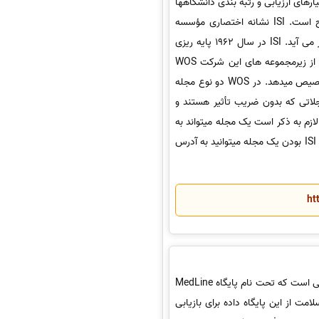
رهای ارزیابی و رتبه بندی دانشگاهها
بوده اند. در سالهای اخیر معیار دیگری به نام “ISI “نیز در محافل علمی مطرح است. ISI نشانه اختصاری مؤسسه
اطلاعات علمی است که مهمترین و معتبرترین نمایه برای مجلات علمی به شمار می آید. ISI در سال 1962 پایه ریزی
شد و در سال 1992 در اختیار شرکت چندملیتی تامسون رویترز قرار گرفت. یکی از زیرمجموعه های این شرکت WOS
است که نمایه ISI را، پس از بررسی های لازم، به مجلات علمی واجدالشرایط تخصیص میدهد. در WOS دو نوع مجله
ب تأثیر بوده و به JCR معروفند، دوم مجلاتی که بدون ضریب تأثیر هستند و
 JCRاز مجلات Listed ISI معتبرتر هستند. لازم به ذکر است یک مجله میتواند به
دلیل کاهش بار علمی آن از لیست مقالات ISI کنار گذاشته شود. برای اطمینان از ISI بودن یک مجله میتوانید به آدرس
ht
پاب مد یک موتور جستجوی قدرتمند برای موضوعات حوزه پزشکی و زیست شناسی است که تحت نام پایگاه MedLine
تحده آمریکا (NLM) و مؤسسات ملی سلامت از این پایگاه داده برای بازیابی