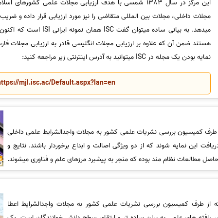
این مرکز در سال 1383 شمسی با هدف ارزیابی مجلات علمی کشورها
مجلات داخلی، مجلات بین المللی متقاضی را نیز مورد ارزیابی قرار داده و ضری
هستند ضمن آن که علاوه بر ارزیابی مجلات انگلیسی قادر به ارزیابی مجلات فارس
نمایه بودن یک مجله در ISC میتوانید به آدرس اینترنتی زیر مراجعه کنید:
https://mjl.isc.ac/Default.aspx?lan=en
 طرف کمیسیون بررسی نشریات علمی کشور به مجلات واجدالشرایط علمی داخلی
ریافت این نمایه شوند که از دو ویژگی اصالت و ابداع برخوردار باشند. نتایج و
ل مطالعات نظام مند بوده که منجر به پیشبرد مرزهای علم و فناوری میشوند.
ه از طرف کمیسیون بررسی نشریات علمی کشور به مجلات واجدالشرایط اعطا
 یافته های علمی به بیان ساده تر و ارتقای سطح دانش خوانندگان است. یک