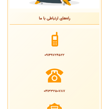
راه‌های ارتباطی با ما
09149724522
04133250787