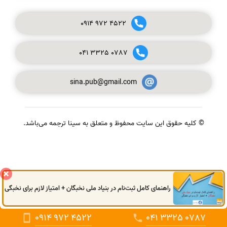
0914
972
4522
041
3325
0787
sina.pub@gmail.com
© کلیه حقوق این سایت محفوظ و متعلق به سینا ترجمه می‌باشد.
گفتگوی آنلاین
راهنمای کامل ثبت‌نام در بنیاد ملی نخبگان + امتیاز لازم برای نخبگی
0914
972
4522
041
3325
0787