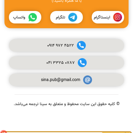
با ما همراه باشید:)
اینستاگرام
تلگرام
واتساپ
0914
972
4522
041
3325
0787
sina.pub@gmail.com
© کلیه حقوق این سایت محفوظ و متعلق به سینا ترجمه می‌باشد.