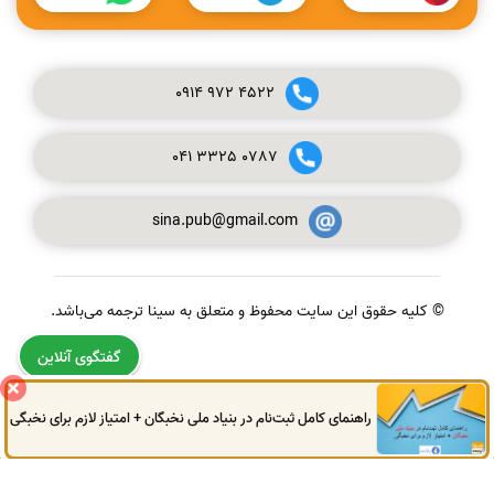
0914
972
4522
041
3325
0787
sina.pub@gmail.com
© کلیه حقوق این سایت محفوظ و متعلق به سینا ترجمه می‌باشد.
گفتگوی آنلاین
راهنمای کامل ثبت‌نام در بنیاد ملی نخبگان + امتیاز لازم برای نخبگی
0914
972
4522
041
3325
0787