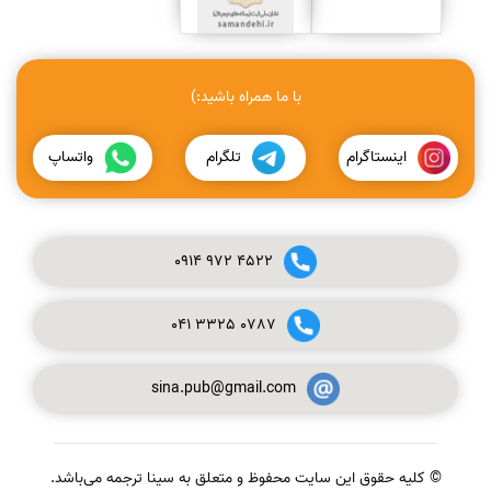
با ما همراه باشید:)
اینستاگرام
تلگرام
واتساپ
0914
972
4522
041
3325
0787
sina.pub@gmail.com
© کلیه حقوق این سایت محفوظ و متعلق به سینا ترجمه می‌باشد.