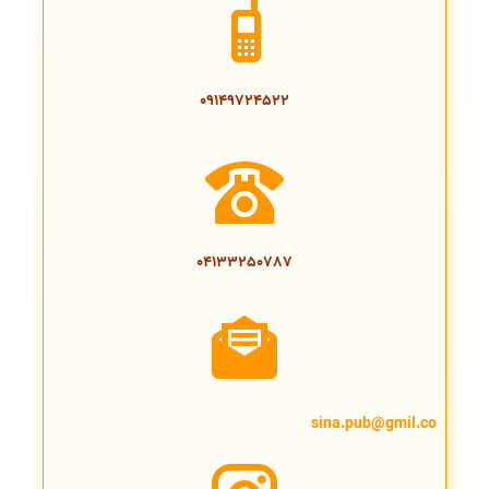
09149724522
04133250787
sina.pub@gmil.co