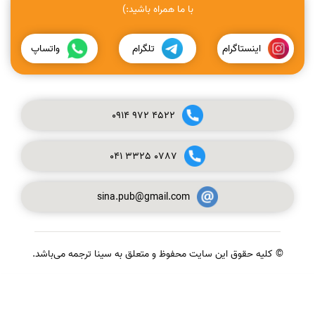
با ما همراه باشید:)
اینستاگرام
تلگرام
واتساپ
0914
972
4522
041
3325
0787
sina.pub@gmail.com
© کلیه حقوق این سایت محفوظ و متعلق به سینا ترجمه می‌باشد.