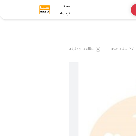
سینا
ترجمه
27 اسفند 1404
مطالعه
6 دقیقه