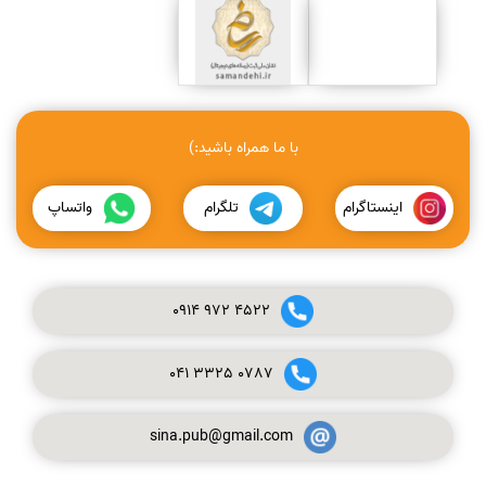
با ما همراه باشید:)
اینستاگرام
تلگرام
واتساپ
0914
972
4522
041
3325
0787
sina.pub@gmail.com