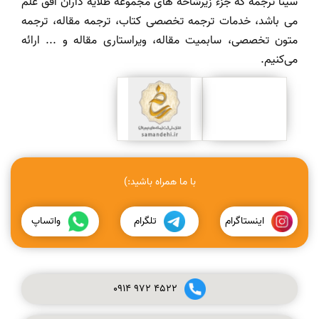
سینا ترجمه که جزء زیرشاخه های مجموعه طلایه داران افق علم
می باشد، خدمات ترجمه تخصصی کتاب، ترجمه مقاله، ترجمه
متون تخصصی، سابمیت مقاله، ویراستاری مقاله و ... ارائه
می‌کنیم.
با ما همراه باشید:)
اینستاگرام
تلگرام
واتساپ
0914
972
4522