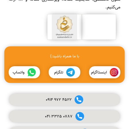
می‌کنیم.
با ما همراه باشید:)
اینستاگرام
تلگرام
واتساپ
0914
972
4522
041
3325
0787