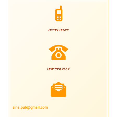
09149724522
04133250787
sina.pub@gmail.com