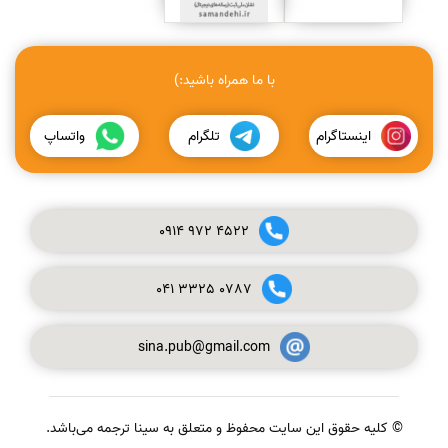
با ما همراه باشید:)
اینستاگرام
تلگرام
واتساپ
0914
972
4522
041
3325
0787
sina.pub@gmail.com
© کلیه حقوق این سایت محفوظ و متعلق به سینا ترجمه می‌باشد.