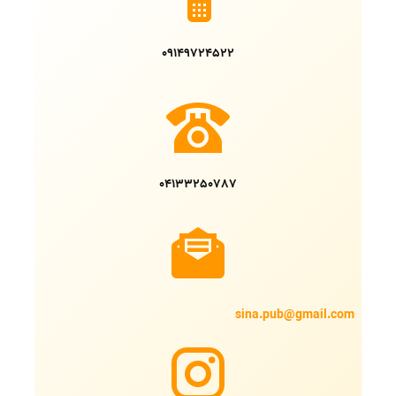
09149724522
04133250787
sina.pub@gmail.com