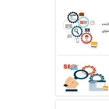
ننده
حتوای