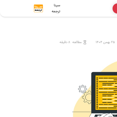
سینا
ترجمه
25 بهمن 1404
مطالعه
8 دقیقه