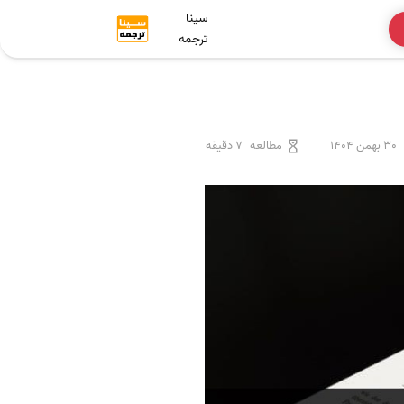
سینا
ترجمه
30 بهمن 1404
مطالعه
7 دقیقه