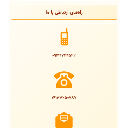
راه‌های ارتباطی با ما
09149724522
04133250787