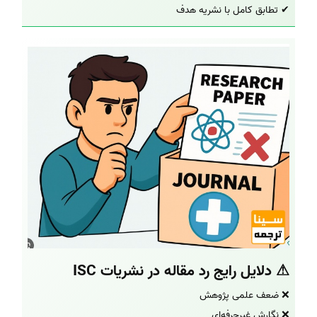
✔ تطابق کامل با نشریه هدف
⚠ دلایل رایج رد مقاله در نشریات ISC
❌ ضعف علمی پژوهش
❌ نگارش غیرحرفه‌ای