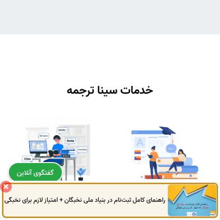
خدمات سینا ترجمه
گفتگوی آنلاین
ترجمه تخصصی کتاب
ترجمه تخصصی مقاله
راهنمای کامل ثبت‌نام در بنیاد ملی نخبگان + امتیاز لازم برای نخبگی
0914
972
4522
041
3325
0787
ثبت سفارش
ثبت سفارش