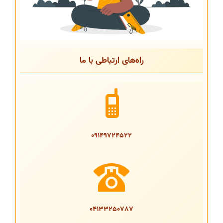
راه‌های ارتباطی با ما
09149724522
04133250787