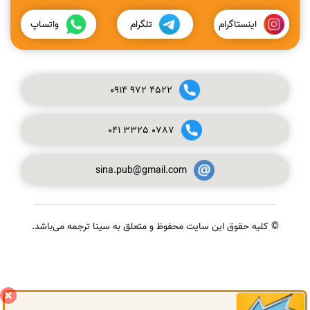
اینستاگرام
تلگرام
واتساپ
0914
972
4522
041
3325
0787
sina.pub@gmail.com
© کلیه حقوق این سایت محفوظ و متعلق به سینا ترجمه می‌باشد.